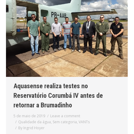
Aquasense realiza testes no
Reservatório Corumbá IV antes de
retornar a Brumadinho
5 de maio de 2019
Leave a comment
Qualidade da água
,
Sem categoria
,
VANTs
By
Ingrid Hoyer