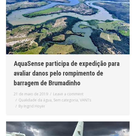
AquaSense participa de expedição para
avaliar danos pelo rompimento de
barragem de Brumadinho
21 de maio de 2019
Leave a comment
Qualidade da água
,
Sem categoria
,
VANTs
By
Ingrid Hoyer