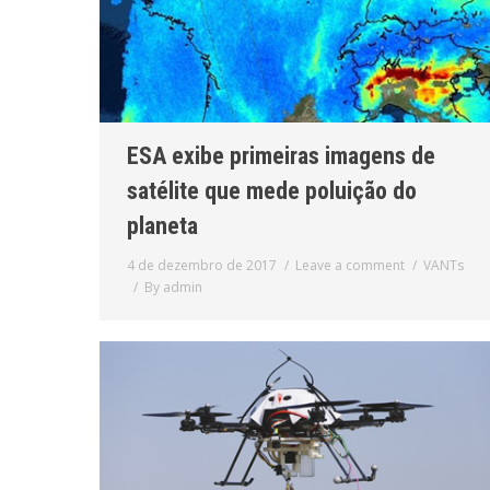
ESA exibe primeiras imagens de
satélite que mede poluição do
planeta
4 de dezembro de 2017
Leave a comment
VANTs
By
admin