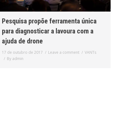
Pesquisa propõe ferramenta única
para diagnosticar a lavoura com a
ajuda de drone
17 de outubro de 2017
Leave a comment
VANTs
By
admin