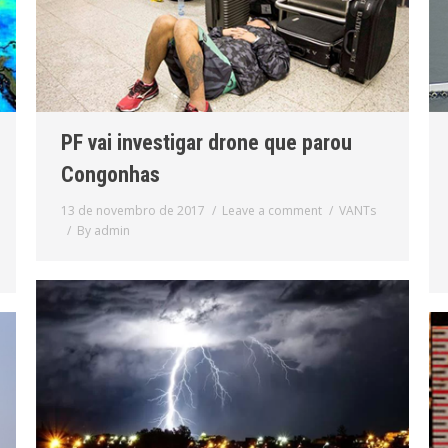
PF vai investigar drone que parou
Congonhas
13 de novembro de 2017
Leave a comment
VANTs
By
admin