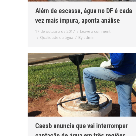
Além de escassa, água no DF é cada
vez mais impura, aponta análise
17 de outubro de 2017
Leave a comment
Qualidade da água
By
admin
Caesb anuncia que vai interromper
captação de água em três regiões