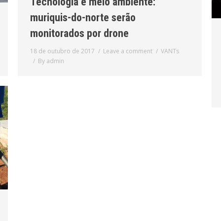
Tecnologia e meio ambiente:
muriquis-do-norte serão
monitorados por drone
18 de outubro de 2017
Leave a comment
VANTs
By
admin